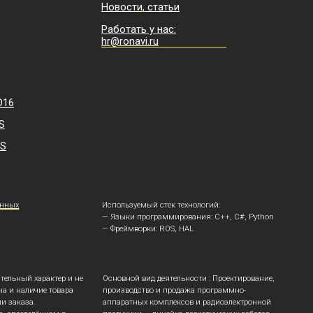
Используемый стек технологий:
— Языки программирования: С++, С#, Python
— Фреймворки: ROS, HAL
 не
Основной вид деятельности : Проектирование,
производство и продажа программно-
аппаратных комплексов и радиоэлектронной
продукции — линейка логистических роботов
для автоматизации складов и производств
(ОКВЭД 72.19, 27.01). Коды деятельности в
области информационных технологий: 1.01, 1.03,
1.07