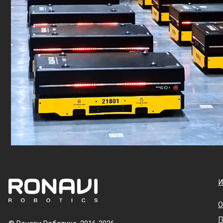
ИНДУСТ
Онлайн-р
Произво
© Ронави Роботикс, 2016-2026
логистик
ОГРН 1147748014534, ИНН 7751527058
Ритейл
info@ronavi-robotics.ru
Логисти
оператор
+7 495 128 20 32
Фармаце
Россия, г. Москва:
Нефтегаз
г. Троицк, ул. Промышленная, 2Б стр.1;
ул.Бутлерова, 17.
Автопро
English version
Потреби
(FMCG)