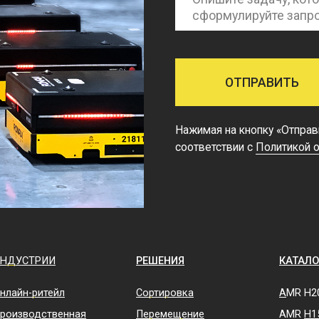
РИИ
РЕШЕНИЯ
КАТАЛОГ
итейл
Сортировка
A
MR H2000
дственная
Перемещение
AMR
H1500
а
Комплектация
AMR
M
Кросс-докинг
AMR
SR
ческие
ы (3pl)
Подбор по линии
AMR
SD
втика
APR
E
КЕЙСЫ
овая отрасль
FMR
CBD16
м
FMS RMS
тельские товары
WCS RMS