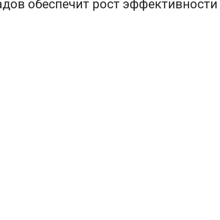
адов обеспечит рост эффективности
и складов в России может составить до 134 ро
алате РФ. Два года назад этот показатель у 
еских странах, по данным Международной фед
ом материале — о ключевых проблемах на рынке
атизацию
McKinsey, с точки зрения потенциала роботиз
ку ведущих секторов бизнеса. Наиболее нагля
ладах Amazon не сборщики ходят по помещени
ые стеллажи, что в разы сокращает время с