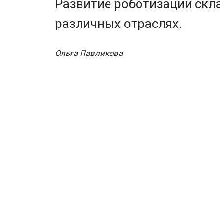
Развитие роботизации скл
различных отраслях.
Ольга Павликова
К 2026 году уровень автоматизаци
считают в Торгово-промышленной п
роботов, а в ведущих технологич
Robotics, он достигает 800. В эт
Мировой курс на автом
По оценке Глобального института 
складская отрасль входит в трой
популярных маркетплейсов. На ск
роботы подвозят людям необходим