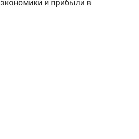
 экономики и прибыли в
ботов на 10 000 рабочих мест,
нас находился в пределах 10
ерации робототехники World
 складских роботов.
ации процессов транспортная и
дное подтверждение тому — работа
ю, собирая товары в корзины, а
борки заказов. Американский