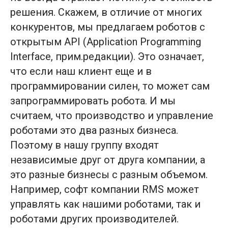
AMR
H1500
решения. Скажем, в отличие от многих
AMR
M
конкурентов, мы предлагаем роботов с
AMR
SR
открытым API (Application Programming
AMR
SD
Interface, прим.редакции). Это означает,
APR
E
что если наш клиент еще и в
FMR
CBD16
программировании силен, то может сам
FMS RMS
WCS RMS
запрограммировать робота. И мы
считаем, что производство и управление
роботами это два разных бизнеса.
О компании
Поэтому в нашу группу входят
Тарифы
Блог
независимые друг от друга компании, а
Новости, статьи
это разные бизнесы с разным объемом.
Работать у нас:
Например, софт компании RMS может
hr@ronavi.ru
управлять как нашими роботами, так и
роботами других производителей.