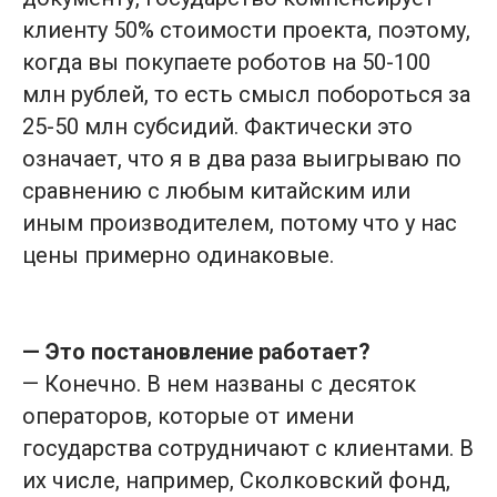
Информация о товарах на сайте носит
клиенту 50% стоимости проекта, поэтому,
ознакомительный характер и не является публичной
когда вы покупаете роботов на 50-100
офертой. Окончательная цена и наличие товара
подтверждаются менеджером при подтверждении
млн рублей, то есть смысл побороться за
заказа. Подтверждение заказа осуществляется в
порядке, определённом в
Публичной оферте
25-50 млн субсидий. Фактически это
означает, что я в два раза выигрываю по
сравнению с любым китайским или
иным производителем, потому что у нас
цены примерно одинаковые.
— Это постановление работает?
— Конечно. В нем названы с десяток
операторов, которые от имени
государства сотрудничают с клиентами. В
их числе, например, Сколковский фонд,