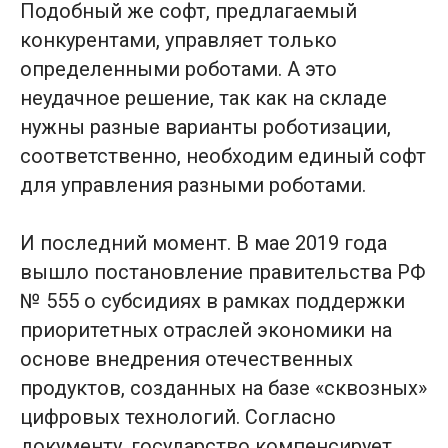
Подобный же софт, предлагаемый
конкурентами, управляет только
определенными роботами. А это
Ronavi Robotics входит
неудачное решение, так как на складе
в Группу «Роснано»
нужны разные варианты роботизации,
Основной вид деятельности : Проектирование,
соответственно, необходим единый софт
производство и продажа программно-аппаратных
для управления разными роботами.
комплексов и радиоэлектронной продукции —
линейка логистических роботов для автоматизации
складов и производств (ОКВЭД 72.19, 27.01). Коды
И последний момент. В мае 2019 года
деятельности в области информационных
технологий: 1.01, 1.03, 1.07
вышло постановление правительства РФ
Используемый стек технологий:
№ 555 о субсидиях в рамках поддержки
— Языки программирования: С++, С#, Python
— Фреймворки: ROS, HAL
приоритетных отраслей экономики на
основе внедрения отечественных
Политика защиты и обработки персональных данных
Публичная оферта
продуктов, созданных на базе «сквозных»
СОУТ
цифровых технологий. Согласно
Сведения о ПО
Доставка
документу, государство компенсирует