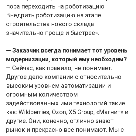
пора переходить на роботизацию.
Внедрить роботизацию на этапе
ОТПРАВИТЬ
строительства нового склада
значительно проще и быстрее».
Нажимая на кнопку «Отправить», я даю
согласие
на обработку персональных
— Заказчик всегда понимает тот уровень
данных в соответствии с
Политикой
модернизации, который ему необходим?
обработки персональных данных
— Сейчас, как правило, не понимает.
Другое дело компании с относительно
высоким уровнем автоматизации и
огромным количеством
задействованных ими технологий такие
© Ронави Роботикс, 2016-2026
как: Wildberries, Ozon, X5 Group, «Магнит» и
ОГРН 1147748014534, ИНН 7751527058
другие. Они, конечно, отлично знают
info@ronavi-robotics.ru
рынок и прекрасно все понимают. Мы с
+7 495 128 20 32