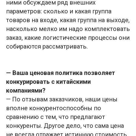
ними обсуждаем ряд внешних
Россия, г. Москва:
г. Троицк, ул. Промышленная, 2Б стр.1;
параметров: сколько и какая группа
ул.Бутлерова, 17.
товаров на входе, какая группа на выходе,
English version
насколько мелко им надо комплектовать
заказ, какие логистические процессы они
ИНДУСТРИИ
РЕШЕНИЯ
собираются рассматривать.
Онлайн-ритейл
Сортировка
Производственная
Перемещение
логистика
Комплектация
Ритейл
— Ваша ценовая политика позволяет
Кросс-докинг
Логистические
конкурировать с китайскими
операторы (3pl)
Подбор по линии
компаниями?
Фармацевтика
КЕЙСЫ
Нефтегазовая
— По отзывам заказчиков, наши цены
отрасль
вполне конкурентоспособны по
Автопром
сравнению с тем, что предлагают
КАТАЛОГ
Потребительские
товары (FMCG)
конкуренты. Другое дело, что сама цена
A
MR H2000
не всегда отражает истинную стоимость