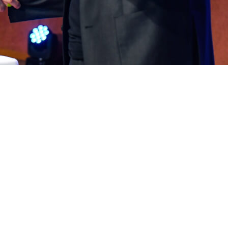
ются неотъемлемой частью современного
 с докладом «Роботизация логистики: