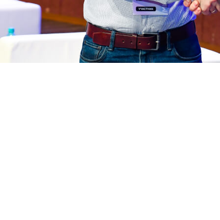
ист года». Фотография: Ирина Троицкая.
нание того, что логистические роботы явля
ректор Ronavi Robotics Иван Бородин
премии Иван Бородин выступил на ММЛФ-2024