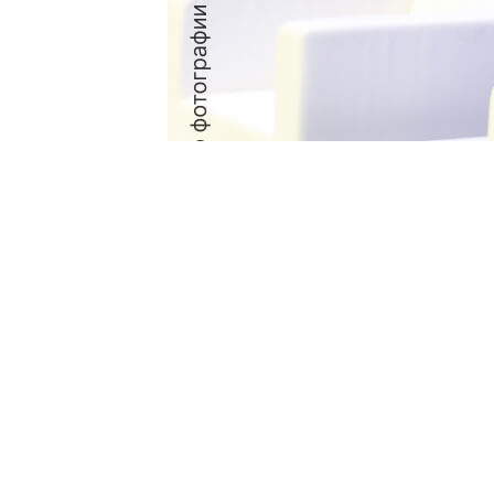
Иван Бородин с наградой «Лог
«Приятно и неожиданно. Это приз
склада» —
отметил генеральный ди
За несколько часов до вручения 